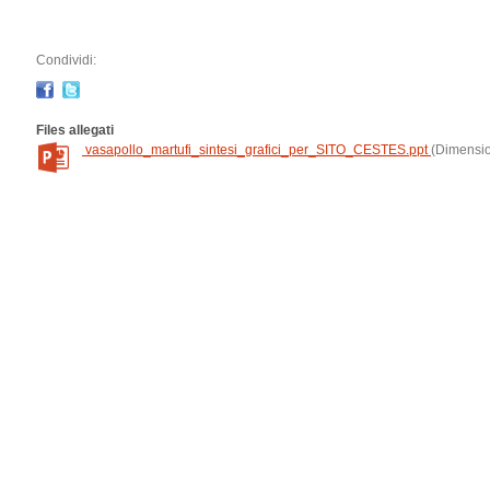
Condividi:
Files allegati
vasapollo_martufi_sintesi_grafici_per_SITO_CESTES.ppt
(Dimensio