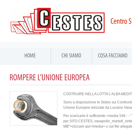
COSTRUIRE NELLA LOTTA L’ALBA MED
Sono a disposizione le Slides sul Confronto
Unione Europea relizzate da Luciano Vasapo
Per scaricarle è sufficiente <media 546 - -
per SITO CESTES, vasapollo_martufi_sint
MB">cliccare qui</media> o sul file allegato