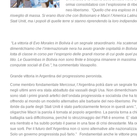
ormai consolidatosi con l’esplosione di ribe
neo-liberismo.
“Quello che era esploso in 
risveglio di massa. Si erano illusi che con Bolsonaro e Macri l’America Latina 
Stati Uniti, ma i popoli di quelle terre si stanno riprendendo la loro indipende
“La vittoria di Evo Morales in Bolivia è un segnale straordinario. Ha scatenato 
dimentichiamo che l’internazionale nera ha avuto grande ospitalità in Bolivia
lotta di classe in corso per l’esproprio delle grandi risorse di cui gode quel pa
litio. Le Guarimbas in Bolivia non sono finite e bisogna rimanere in massima 
conquiste sociali di Evo.”,
ha commentato Vasapollo.
Grande vittoria in Argentina del progressismo peronista.
Come membro fondamentale Mercosur, l’Argentina potrà dare un segnale forte
negli ultimi anni era stata abbattuto dai vassalli degli Usa. Non dimentichia
sono stati i primi grandi artefici dell’ondata progressista e socialista che ha t
offrendo al mondo un modello alternativo alle barbarie del neo-liberismo. Per q
ibride da parte degli Stati Uniti è stato particolarmente feroce in questi anni.”
oligarchie Macri la parola è tornata al popolo argentino. La parola torna a ch
battaglia sarà difficilissima, perché lo strozzinaggio del FMI è enorme. E’ st
era rientrato e ha subito portato il paese in una fase di crisi devastante. Ma 
sue sorti. Per il futuro dell’Argentina non ci sono alternative alle nazionalizzaz
Solo un governo progressista può farlo.” Fondamentali anche le vittorie prog