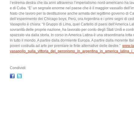
l’estrema destra che da anni attraverso l’imperialismo nord-americano ha la
e di Cuba. “E’ un segnale enorme nel paese che è il maggior vassallo dell’i
Nato che lavoro per la destituzione anche armata del legittimo governo di 
dell’esperimento dei Chicago boys, Perù, ora Argentina e i primi segni di c
Vasapollo è chiara: “Il Gruppo di Lima, quel Cartello di paesi dell'America Lati
sovranità delle proprie nazione, ha lavorato per conto degli Stati Uniti e cont
spazzato via dalla storia. In corso in America Latina è una straordinaria lotta
in tutto il mondo. A partire dalla dormiente Europa. A partire dalla morente Italia
poveri costruita ad arte per premiare le finte alternative delle destre.”
www.lan
vasapollo_sulla_vittoria_del_peronismo_in_argentina_in_america_latina_i
Condividi: