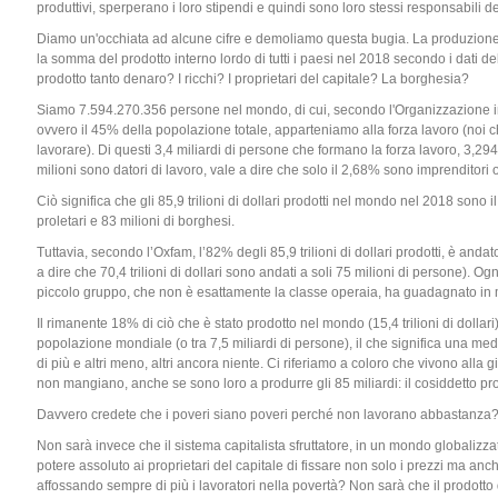
produttivi, sperperano i loro stipendi e quindi sono loro stessi responsabili d
Diamo un'occhiata ad alcune cifre e demoliamo questa bugia. La produzione m
la somma del prodotto interno lordo di tutti i paesi nel 2018 secondo i dati 
prodotto tanto denaro? I ricchi? I proprietari del capitale? La borghesia?
Siamo 7.594.270.356 persone nel mondo, di cui, secondo l'Organizzazione in
ovvero il 45% della popolazione totale, apparteniamo alla forza lavoro (noi c
lavorare). Di questi 3,4 miliardi di persone che formano la forza lavoro, 3,29
milioni sono datori di lavoro, vale a dire che solo il 2,68% sono imprenditori o
Ciò significa che gli 85,9 trilioni di dollari prodotti nel mondo nel 2018 sono il 
proletari e 83 milioni di borghesi.
Tuttavia, secondo l’Oxfam, l’82% degli 85,9 trilioni di dollari prodotti, è and
a dire che 70,4 trilioni di dollari sono andati a soli 75 milioni di persone).
piccolo gruppo, che non è esattamente la classe operaia, ha guadagnato in 
Il rimanente 18% di ciò che è stato prodotto nel mondo (15,4 trilioni di dollari) 
popolazione mondiale (o tra 7,5 miliardi di persone), il che significa una medi
di più e altri meno, altri ancora niente. Ci riferiamo a coloro che vivono alla
non mangiano, anche se sono loro a produrre gli 85 miliardi: il cosiddetto pro
Davvero credete che i poveri siano poveri perché non lavorano abbastanza?
Non sarà invece che il sistema capitalista sfruttatore, in un mondo globalizza
potere assoluto ai proprietari del capitale di fissare non solo i prezzi ma anche i
affossando sempre di più i lavoratori nella povertà? Non sarà che il prodotto d