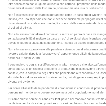
letto senza cena non è uguale al rischio che corrono i proprietari della me
distanziati all’interno delle loro tenute, sono in cima alla lista di Forbes con u
Non è la stessa cosa passare la quarantena come un cassiere di Walmart, con
implica, con uno stipendio che non è neanche sufficiente per pagare il test di
distanziamento sociale come uno degli azionisti della stessa azienda, la num
di dollari di attività.
Non è lo stesso combattere il coronavirus senza un pezzo di pane da mangia
senza la possibilità di mettere da parte un po’ di soldi, sei stato licenziato p
dovuto chiudere a causa della quarantena, rispetto ad essere il proprietario b
Non è lo stesso sopravvivere alla pandemia vivendo per strada, senza una f
lavoro o salario, rispetto a “sopravvivere” appartenendo all'1% della popola
ricchezza ( Oxfam, 2019).
Il vero male che oggi si sta diffondendo in tutto il mondo e che attacca l'uman
conseguenza di un sistema predatorio di produzione e distribuzione attraverso
capitale, con la complicità degli stati che partecipano all’economia e "la lasc
sforzi del lavoratore salariato. Un sistema che, quindi, genera sempre più pov
diventa più evidente.
Far fronte all'assalto della pandemia di coronavirus in condizioni di povertà è 
persone nel mondo sono povere, ovvero metà della popolazione mondiale.
Ci siamo chiesti perché ci siano così tanti poveri nel mondo o continueremo 
capitalismo e che dice che i poveri sono poveri perché non lavorano abbast