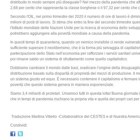
distribuito in modo sempre più diseguale? Nel mezzo della pandemia che afflig
2,68 per cento che rappresenta la classe borghese o il 97,32 per cento che co
Secondo l'OIL, nel primo trimestre del 2020 il numero di ore di lavoro è diminu
milioni di posti di lavoro. Si stima che entro la fine del secondo trimestre q
l'Istituto mondiale delle Nazioni Unite per la ricerca di economia dello svilup
potrebbero aggiungere alla povertà mondiale a causa della pandemia.
In questi tempi di quarantena, quando un nemico invisibile ci rende vulnerabi
sufficiente superare il neoliberismo, che è la forma più selvaggia di capitali
partecipazione dello Stato nell’economia per rafforzare i servizi sanitari unive
poi rimane saldo un sistema di sfruttamento come quello capitalistico.
Dobbiamo cambiare il mondo dalle basi, sradicare l’origine della disuguaglia
distribuzione basato sulla disparità di proprietà dei mezzi di produzione. I
un sistema giusto ed equo. È necessario contenere il capitalismo e fermare l
povertà che questo sistema genera in maniera esponenziale.
Siamo 3,4 miliardi di proletari. Uniamoci tutti in questa lotta! Buona giornata i
che in tempi di pandemia rischiano la propria vita e quella dei propri cari per
Traduzione Martina Vitiello -Collaboratrice del CESTES e di Nuestra Americ
Condividi: