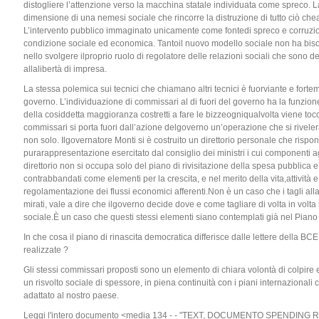
distogliere l’attenzione verso la macchina statale individuata come spreco. 
dimensione di una nemesi sociale che rincorre la distruzione di tutto ciò ch
L’intervento pubblico immaginato unicamente come fontedi spreco e corruzio
condizione sociale ed economica. Tantoil nuovo modello sociale non ha bis
nello svolgere ilproprio ruolo di regolatore delle relazioni sociali che sono 
allalibertà di impresa.
La stessa polemica sui tecnici che chiamano altri tecnici è fuorviante e fo
governo. L’individuazione di commissari al di fuori del governo ha la funzione d
della cosiddetta maggioranza costretti a fare le bizzeogniqualvolta viene tocca
commissari si porta fuori dall’azione delgoverno un’operazione che si rivele
non solo. Ilgovernatore Monti si è costruito un direttorio personale che rispond
purarappresentazione esercitato dal consiglio dei ministri i cui componenti 
direttorio non si occupa solo del piano di rivisitazione della spesa pubblica e 
contrabbandati come elementi per la crescita, e nel merito della vita,attività e r
regolamentazione dei flussi economici afferenti.Non è un caso che i tagli all
mirati, vale a dire che ilgoverno decide dove e come tagliare di volta in volta 
sociale.È un caso che questi stessi elementi siano contemplati già nel Piano
In che cosa il piano di rinascita democratica differisce dalle lettere della BC
realizzate ?
Gli stessi commissari proposti sono un elemento di chiara volontà di colpir
un risvolto sociale di spessore, in piena continuità con i piani internazionali
adattato al nostro paese.
Leggi l'intero documento <media 134 - - "TEXT, DOCUMENTO SPENDING 