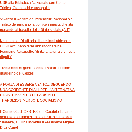
USB alla Biblioteca Nazionale con Conte,
Tridico, Cremaschi e Vasapollo
“Avanza il welfare dei miserabili”. Vasapollo e
Tridico denunciano la politica ingiusta che sta
portando al tracollo dello Stato sociale (A.T.)
Nel nome di Di Vittorio. I braccianti africani e
l’USB occupano terre abbandonate nel
Foggiano. Vasapollo: “diritto alla terra è diritto a
dignità”
Trenta anni di guerra contro i salari. L’ultimo
quaderno del Cestes
A FORZA DI ESSERE VENTO... SEGUENDO
UNA CORRENTE DI ALI! PER L’ALTERNATIVA
DI SISTEMA: PLURIPOLARISMO E
TRANSIZIONI VERSO IL SOCIALISMO
Il Centro Studi CESTES, del Capitolo Italiano
della Rete di intellettuali e artisti in difesa dell
‘umanità, a Cuba incontra il Presidente Miguel
Diaz Canel