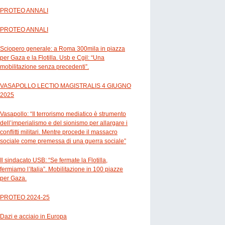
PROTEO ANNALI
PROTEO ANNALI
Sciopero generale: a Roma 300mila in piazza
per Gaza e la Flotilla. Usb e Cgil: “Una
mobilitazione senza precedenti”.
VASAPOLLO LECTIO MAGISTRALIS 4 GIUGNO
2025
Vasapollo: “Il terrorismo mediatico è strumento
dell’imperialismo e del sionismo per allargare i
conflitti militari. Mentre procede il massacro
sociale come premessa di una guerra sociale”
Il sindacato USB: “Se fermate la Flotilla,
fermiamo l’Italia”. Mobilitazione in 100 piazze
per Gaza.
PROTEO 2024-25
Dazi e acciaio in Europa