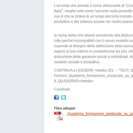
L’accordo che prende il nome altisonante di “Linee
Italia”, meglio noto come l’accordo sulla produtti
non è che la sintesi di un lungo percorso iniziato
produttivo e del sistema sociale nel nostro paese
In nome della crisi stiamo assistendo alla distru
lotte perché incompatibili con il nuovo modello 
risponde al disegno della definizione della nuov
regioni al loro interno in competizione tra loro. 
distruzione delle garanzie sociali e individuali, 
modello sociale e produttivo.
CONTINUA a LEGGERE <media 321 - - "TEXT, Quad
Fornero, Quaderno_formazione_sindacale_su_a
IL QUADERNO</media>
Condividi:
Files allegati
Quaderno_formazione_sindacale_su_acc