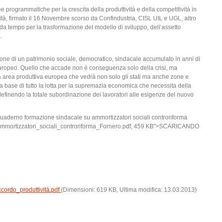
 programmatiche per la crescita della produttività e della competitività in
vità, firmato il 16 Novembre scorso da Confindustria, CISL UIL e UGL, altro
 da tempo per la trasformazione del modello di sviluppo, dell’assetto
.
zione di un patrimonio sociale, democratico, sindacale accumulato in anni di
europeo. Quello che accade non è conseguenza solo della crisi, ma
a area produttiva europea che vedrà non solo gli stati ma anche zone e
Alla base di tutto la lotta per la supremazia economica che necessita della
ridefinendo la totale subordinazione dei lavoratori alle esigenze del nuovo
erno formazione sindacale su ammortizzatori sociali controriforma
mmortizzatori_sociali_controriforma_Fornero.pdf, 459 KB">SCARICANDO
ordo_produttività.pdf
(Dimensioni: 619 KB, Ultima modifica: 13.03.2013)