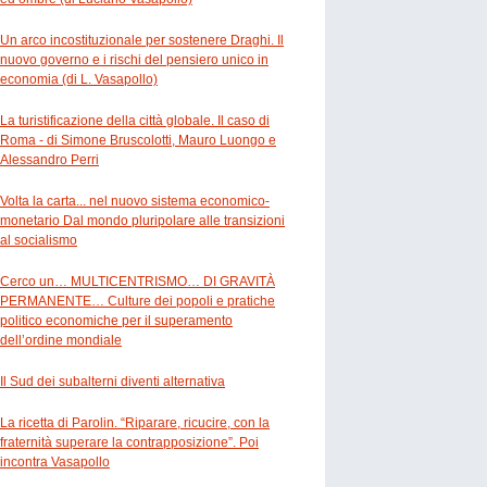
Un arco incostituzionale per sostenere Draghi. Il
nuovo governo e i rischi del pensiero unico in
economia (di L. Vasapollo)
La turistificazione della città globale. Il caso di
Roma - di Simone Bruscolotti, Mauro Luongo e
Alessandro Perri
Volta la carta... nel nuovo sistema economico-
monetario Dal mondo pluripolare alle transizioni
al socialismo
Cerco un… MULTICENTRISMO… DI GRAVITÀ
PERMANENTE… Culture dei popoli e pratiche
politico economiche per il superamento
dell’ordine mondiale
Il Sud dei subalterni diventi alternativa
La ricetta di Parolin. “Riparare, ricucire, con la
fraternità superare la contrapposizione”. Poi
incontra Vasapollo