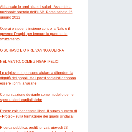
Abbassate le armi alzate i salari - Assemblea
nazionale operaia dell’USB. Roma sabato 25
giugno 2022
Operai e studenti insieme contro la Nato e il
governo Draghi, per fermare la guerra e lo
sfruttamento.
O SCHIAVO E O RRE VANNO A UERRA
NEL VENTO, COME ZINGARI FELICI
Le criptovalute possono aiutare a difendere la
dignità dei popoli. Ma i paesi socialisti debbono
essere i primi a vararle
Comunicazione deviante come modello per le
speculazioni capitalistiche
Essere colti per essere liberi: il nuovo numero di
«Proteo» sulla formazione dei quadri sindacali
Ricerca pubblica, profitti privati: giovedì 23