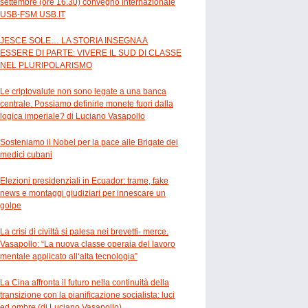
settembre (ore 16.30) convegno internazionale
USB-FSM USB.IT
JESCE SOLE… LA STORIA INSEGNA A
ESSERE DI PARTE: VIVERE IL SUD DI CLASSE
NEL PLURIPOLARISMO
Le criptovalute non sono legate a una banca
centrale. Possiamo definirle monete fuori dalla
logica imperiale? di Luciano Vasapollo
Sosteniamo il Nobel per la pace alle Brigate dei
medici cubani
Elezioni presidenziali in Ecuador: trame, fake
news e montaggi giudiziari per innescare un
golpe
La crisi di civiltà si palesa nei brevetti- merce.
Vasapollo: “La nuova classe operaia del lavoro
mentale applicato all‘alta tecnologia”
La Cina affronta il futuro nella continuità della
transizione con la pianificazione socialista: luci
ed ombre (di Luciano Vasapollo)