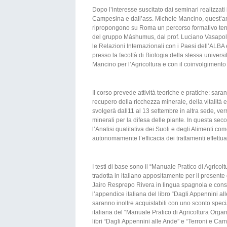
Dopo l’interesse suscitato dai seminari realizzat
Campesina e dall’ass. Michele Mancino, quest’
ripropongono su Roma un percorso formativo ten
del gruppo Máshumus, dal prof. Luciano Vasapoll
le Relazioni Internazionali con i Paesi dell’AL
presso la facoltà di Biologia della stessa unive
Mancino per l’Agricoltura e con il coinvolgiment
Il corso prevede attività teoriche e pratiche: saran
recupero della ricchezza minerale, della vitalità e
svolgerà dall11 al 13 settembre in altra sede, verrà
minerali per la difesa delle piante. In questa sec
l’Analisi qualitativa dei Suoli e degli Alimenti co
autonomamente l’efficacia dei trattamenti effettu
I testi di base sono il “Manuale Pratico di Agrico
tradotta in italiano appositamente per il presente c
Jairo Resprepo Rivera in lingua spagnola e consul
l’appendice italiana del libro “Dagli Appennini a
saranno inoltre acquistabili con uno sconto specia
italiana del “Manuale Pratico di Agricoltura Organi
libri “Dagli Appennini alle Ande” e “Terroni e Ca