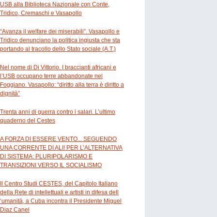
USB alla Biblioteca Nazionale con Conte,
Tridico, Cremaschi e Vasapollo
“Avanza il welfare dei miserabili”. Vasapollo e
Tridico denunciano la politica ingiusta che sta
portando al tracollo dello Stato sociale (A.T.)
Nel nome di Di Vittorio. I braccianti africani e
l’USB occupano terre abbandonate nel
Foggiano. Vasapollo: “diritto alla terra è diritto a
dignità”
Trenta anni di guerra contro i salari. L’ultimo
quaderno del Cestes
A FORZA DI ESSERE VENTO... SEGUENDO
UNA CORRENTE DI ALI! PER L’ALTERNATIVA
DI SISTEMA: PLURIPOLARISMO E
TRANSIZIONI VERSO IL SOCIALISMO
Il Centro Studi CESTES, del Capitolo Italiano
della Rete di intellettuali e artisti in difesa dell
‘umanità, a Cuba incontra il Presidente Miguel
Diaz Canel