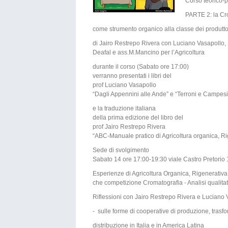
Corso teorico-p
PARTE 2: la Cro
come strumento organico alla classe dei produtt
di Jairo Restrepo Rivera con Luciano Vasapollo
Deafal e ass.M.Mancino per l’Agricoltura
durante il corso (Sabato ore 17:00)
verranno presentati i libri del
prof Luciano Vasapollo
“Dagli Appennini alle Ande” e “Terroni e Campes
e la traduzione italiana
della prima edizione del libro del
prof Jairo Restrepo Rivera
“ABC-Manuale pratico di Agricoltura organica, Ri
Sede di svolgimento
Sabato 14 ore 17:00-19:30 viale Castro Pretorio 
Esperienze di Agricoltura Organica, Rigenerativa
che competizione Cromatografia - Analisi qualitat
Riflessioni con Jairo Restrepo Rivera e Luciano 
- sulle forme di cooperative di produzione, trasf
distribuzione in Italia e in America Latina