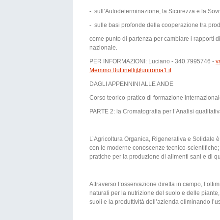
- sull’Autodeterminazione, la Sicurezza e la Sovr
- sulle basi profonde della cooperazione tra produ
come punto di partenza per cambiare i rapporti di
nazionale.
PER INFORMAZIONI: Luciano - 340.7995746 -
v
Memmo.Buttinelli@uniroma1.it
DAGLI APPENNINI ALLE ANDE
Corso teorico-pratico di formazione internazional
PARTE 2: la Cromatografia per l’Analisi qualitativ
L’Agricoltura Organica, Rigenerativa e Solidale è 
con le moderne conoscenze tecnico-scientifiche; il 
pratiche per la produzione di alimenti sani e di qua
Attraverso l’osservazione diretta in campo, l’ot
naturali per la nutrizione del suolo e delle piante,
suoli e la produttività dell’azienda eliminando l’