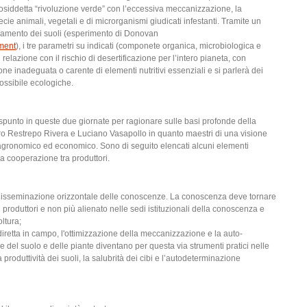
cosiddetta “rivoluzione verde” con l’eccessiva meccanizzazione, la
ie animali, vegetali e di microrganismi giudicati infestanti. Tramite un
lavamento dei suoli (esperimento di Donovan
iment
), i tre parametri su indicati (componete organica, microbiologica e
relazione con il rischio di desertificazione per l’intero pianeta, con
ne inadeguata o carente di elementi nutritivi essenziali e si parlerà dei
 possibile ecologiche.
spunto in queste due giornate per ragionare sulle basi profonde della
iro Restrepo Rivera e Luciano Vasapollo in quanto maestri di una visione
o agronomico ed economico. Sono di seguito elencati alcuni elementi
la cooperazione tra produttori.
 disseminazione orizzontale delle conoscenze. La conoscenza deve tornare
produttori e non più alienato nelle sedi istituzionali della conoscenza e
oltura;
diretta in campo, l'ottimizzazione della meccanizzazione e la auto-
e del suolo e delle piante diventano per questa via strumenti pratici nelle
a produttività dei suoli, la salubrità dei cibi e l’autodeterminazione