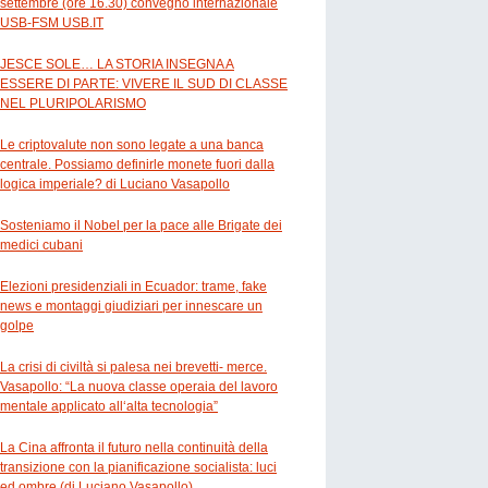
settembre (ore 16.30) convegno internazionale
USB-FSM USB.IT
JESCE SOLE… LA STORIA INSEGNA A
ESSERE DI PARTE: VIVERE IL SUD DI CLASSE
NEL PLURIPOLARISMO
Le criptovalute non sono legate a una banca
centrale. Possiamo definirle monete fuori dalla
logica imperiale? di Luciano Vasapollo
Sosteniamo il Nobel per la pace alle Brigate dei
medici cubani
Elezioni presidenziali in Ecuador: trame, fake
news e montaggi giudiziari per innescare un
golpe
La crisi di civiltà si palesa nei brevetti- merce.
Vasapollo: “La nuova classe operaia del lavoro
mentale applicato all‘alta tecnologia”
La Cina affronta il futuro nella continuità della
transizione con la pianificazione socialista: luci
ed ombre (di Luciano Vasapollo)