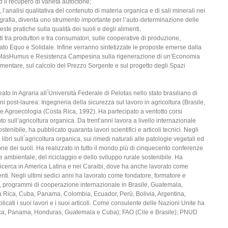
ed il recupero di varietà autoctone;
to, l’analisi qualitativa del contenuto di materia organica e di sali minerali nei
ografia, diventa uno strumento importante per l’auto-determinazione delle
ueste pratiche sulla qualità dei suoli e degli alimenti.
 tra produttori e tra consumatori, sulle cooperative di produzione,
cato Equo e Solidale. Infine verranno sintetizzate le proposte emerse dalla
eo, MásHumus e Resistenza Campesina sulla rigenerazione di un’Economia
imentare, sul calcolo del Prezzo Sorgente e sul progetto degli Spazi
to in Agraria all ́Università Federale di Pelotas nello stato brasiliano di
 post-laurea: Ingegneria della sicurezza sul lavoro in agricoltura (Brasile,
) e Agroecologia (Costa Rica, 1992). Ha partecipato a ventotto corsi
 sull’agricoltura organica. Da trent’anni lavora a livello internazionale
stenibile, ha pubblicato quaranta lavori scientifici e articoli tecnici. Negli
 libri sull ́agricoltura organica, sui rimedi naturali alle patologie vegetali ed
zione dei suoli. Ha realizzato in tutto il mondo più di cinquecento conferenze
ne ambientale, del riciclaggio e dello sviluppo rurale sostenibile. Ha
di ricerca in America Latina e nei Caraibi, dove ha anche lavorato come
nti. Negli ultimi sedici anni ha lavorato come fondatore, formatore e
 programmi di cooperazione internazionale in Brasile, Guatemala,
a Rica, Cuba, Panama, Colombia, Ecuador, Perù, Bolivia, Argentina,
licati i suoi lavori e i suoi articoli. Come consulente delle Nazioni Unite ha
ca, Panama, Honduras, Guatemala e Cuba); FAO (Cile e Brasile); PNUD