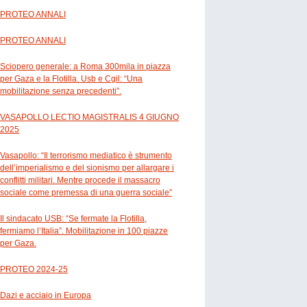
PROTEO ANNALI
PROTEO ANNALI
Sciopero generale: a Roma 300mila in piazza
per Gaza e la Flotilla. Usb e Cgil: “Una
mobilitazione senza precedenti”.
VASAPOLLO LECTIO MAGISTRALIS 4 GIUGNO
2025
Vasapollo: “Il terrorismo mediatico è strumento
dell’imperialismo e del sionismo per allargare i
conflitti militari. Mentre procede il massacro
sociale come premessa di una guerra sociale”
Il sindacato USB: “Se fermate la Flotilla,
fermiamo l’Italia”. Mobilitazione in 100 piazze
per Gaza.
PROTEO 2024-25
Dazi e acciaio in Europa