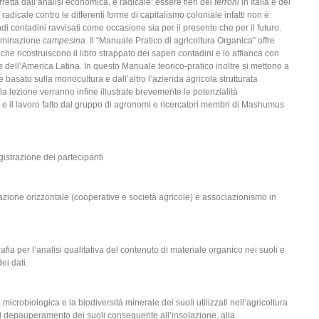
rretta dall’analisi economica, è radicale: essere fieri dei
terroni
in Italia e dei
o radicale contro le differenti forme di capitalismo coloniale infatti non è
i contadini ravvisati come occasione sia per il presente che per il futuro.
terminazione
campesina
. Il “Manuale Pratico di agricoltura Organica” offre
vi che ricostruiscono il libro strappato dei saperi contadini e lo affianca con
os
dell’America Latina. In questo Manuale teorico-pratico inoltre si mettono a
e basato sulla monocultura e dall’altro l’azienda agricola strutturata
lla lezione verranno infine illustrate brevemente le potenzialità
 e il lavoro fatto dal gruppo di agronomi e ricercatori membri di Mashumus
istrazione dei partecipanti
razione orizzontale (cooperative e società agricole) e associazionismo in
r l’analisi qualitativa del contenuto di materiale organico nei suoli e
ei dati.
robiologica e la biodiversità minerale dei suoli utilizzati nell’agricoltura
il depauperamento dei suoli conseguente all’insolazione, alla