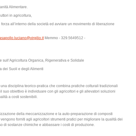
anità Alimentare.
ttori in agricoltura,
 forza all’interno della società ed avviare un movimento di liberazione
asapollo.luciano@virgilio.it
Memmo - 329.5649512 -
e sull’Agricoltura Organica, Rigenerativa e Solidale
a dei Suoli e degli Alimenti
una disciplina teorico-pratica che combina pratiche colturali tradizionali
suo obiettivo è individuare con gli agricoltori e gli allevatori soluzioni
lità a costi sostenibili.
timizzazione della meccanizzazione e la auto-preparazione di composti
 vengono forniti agli agricoltori strumenti pratici per migliorare la qualità dei
uso di sostanze chimiche e abbassare i costi di produzione.