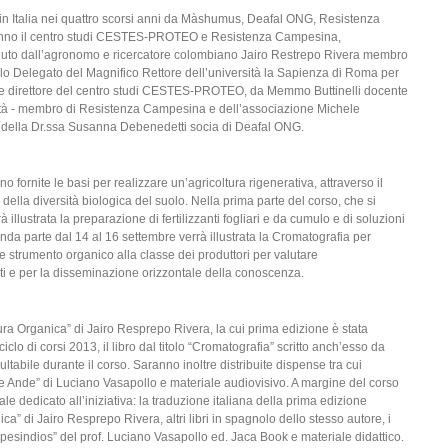
i in Italia nei quattro scorsi anni da Màshumus, Deafal ONG, Resistenza
anno il centro studi CESTES-PROTEO e Resistenza Campesina,
uto dall’agronomo e ricercatore colombiano Jairo Restrepo Rivera membro
o Delegato del Magnifico Rettore dell’università la Sapienza di Roma per
BA e direttore del centro studi CESTES-PROTEO, da Memmo Buttinelli docente
rsità - membro di Resistenza Campesina e dell’associazione Michele
o della Dr.ssa Susanna Debenedetti socia di Deafal ONG.
no fornite le basi per realizzare un’agricoltura rigenerativa, attraverso il
 della diversità biologica del suolo. Nella prima parte del corso, che si
 illustrata la preparazione di fertilizzanti fogliari e da cumulo e di soluzioni
onda parte dal 14 al 16 settembre verrà illustrata la Cromatografia per
me strumento organico alla classe dei produttori per valutare
ati e per la disseminazione orizzontale della conoscenza.
ltura Organica” di Jairo Resprepo Rivera, la cui prima edizione è stata
iclo di corsi 2013, il libro dal titolo “Cromatografia” scritto anch’esso da
tabile durante il corso. Saranno inoltre distribuite dispense tra cui
lle Ande” di Luciano Vasapollo e materiale audiovisivo. A margine del corso
le dedicato all’iniziativa: la traduzione italiana della prima edizione
ca” di Jairo Resprepo Rivera, altri libri in spagnolo dello stesso autore, i
mpesindios” del prof. Luciano Vasapollo ed. Jaca Book e materiale didattico.