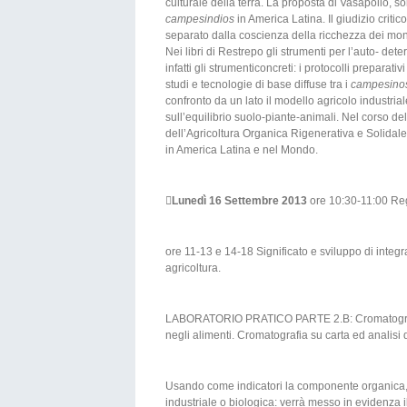
culturale della terra. La proposta di Vasapollo, so
campesindios
in America Latina. Il giudizio critic
separato dalla coscienza della ricchezza dei mond
Nei libri di Restrepo gli strumenti per l’auto- de
infatti gli strumenticoncreti: i protocolli preparati
studi e tecnologie di base diffuse tra i
campesin
confronto da un lato il modello agricolo industrial
sull’equilibrio suolo-piante-animali. Nel corso de
dell’Agricoltura Organica Rigenerativa e Solidale
in America Latina e nel Mondo.

Lunedì 16 Settembre 2013
ore 10:30-11:00 Reg
ore 11-13 e 14-18 Significato e sviluppo di integ
agricoltura.
LABORATORIO PRATICO PARTE 2.B: Cromatografia pe
negli alimenti. Cromatografia su carta ed analisi d
Usando come indicatori la componente organica, mic
industriale o biologica: verrà messo in evidenza 