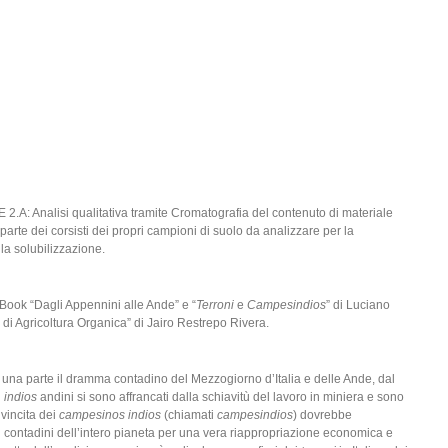
 Analisi qualitativa tramite Cromatografia del contenuto di materiale
arte dei corsisti dei propri campioni di suolo da analizzare per la
la solubilizzazione.
 Book “Dagli Appennini alle Ande” e “
Terroni
e
Campesindios
” di Luciano
 di Agricoltura Organica” di Jairo Restrepo Rivera.
a una parte il dramma contadino del Mezzogiorno d’Italia e delle Ande, dal
i
indios
andini si sono affrancati dalla schiavitù del lavoro in miniera e sono
ivincita dei
campesinos indios
(chiamati
campesindios
) dovrebbe
i contadini dell’intero pianeta per una vera riappropriazione economica e