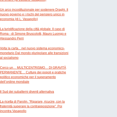
Un arco incostituzionale per sostenere Draghi. Il
nuovo governo e i rischi del pensiero unico in
economia (di L. Vasapollo)
La turistificazione della città globale. Il caso di
Roma - di Simone Bruscolotti, Mauro Luongo e
Alessandro Perri
Volta la carta... nel nuovo sistema economico-
monetario Dal mondo pluripolare alle transizioni
al socialismo
Cerco un… MULTICENTRISMO… DI GRAVITÀ
PERMANENTE… Culture dei popoli e pratiche
politico economiche per il superamento
dell’ordine mondiale
Il Sud dei subalterni diventi alternativa
La ricetta di Parolin. “Riparare, ricucire, con la
fraternità superare la contrapposizione”. Poi
incontra Vasapollo