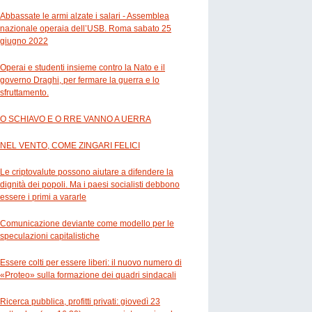
Abbassate le armi alzate i salari - Assemblea
nazionale operaia dell’USB. Roma sabato 25
giugno 2022
Operai e studenti insieme contro la Nato e il
governo Draghi, per fermare la guerra e lo
sfruttamento.
O SCHIAVO E O RRE VANNO A UERRA
NEL VENTO, COME ZINGARI FELICI
Le criptovalute possono aiutare a difendere la
dignità dei popoli. Ma i paesi socialisti debbono
essere i primi a vararle
Comunicazione deviante come modello per le
speculazioni capitalistiche
Essere colti per essere liberi: il nuovo numero di
«Proteo» sulla formazione dei quadri sindacali
Ricerca pubblica, profitti privati: giovedì 23