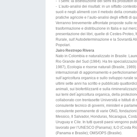
- I Semi: la distribuzione dei semi tra produttori 
- L’auto-analisi dei risultati: in un siffatto contes
suoli e negli alimenti con il metodo della cromat
pratiche agricole e l’auto-analisi degli effetti di q
Verranno brevemente affrontate proposte sulle reti
trasformazione e distribuzione in Italia e sul mer
presentazione dei libri, quelle di Cestes-Prot
Rurale, sull’Autodeterminazione e la Sovrantà Al
Popolari.
Jairo Restrepo Rivera
Nato in Colombia e naturalizzato in Brasile. Laurea
Rio Grande del Sud (1984). Ha tre specializzazioni
1987), Ecologia e risorse naturali (Brasile, 1989
internazionali di aggiornamento e perfezionamento
sull’agricoltura organica e sullo sviluppo rurale so
ultimi sette anni ha scritto e pubblicato quattordici
animali, sui biofertilizzanti e sulla rimineralizza
sui temi dell ́agricoltura organica, della protezio
collaborato con trentasette Università e Istituti 
consulente tecnico di governi, ministeri e parlame
consulente permanente di varie ONG, fondazioni,
Messico, Il Salvador, Honduras, Nicaragua, Cost
Uruguay e Cile. In tutti questi paesi vengono pubb
lavorato per l’UNESCO (Panama); ILO (Costa Ri
(Panama e Brasile); OMS/OPS (Brasile).