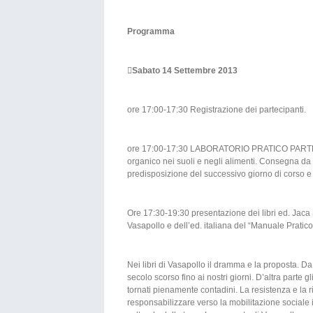
Programma

Sabato 14 Settembre 2013
ore 17:00-17:30 Registrazione dei partecipanti.
ore 17:00-17:30 LABORATORIO PRATICO PARTE 2.A:
organico nei suoli e negli alimenti. Consegna da p
predisposizione del successivo giorno di corso e 
Ore 17:30-19:30 presentazione dei libri ed. Jaca
Vasapollo e dell’ed. italiana del “Manuale Pratico
Nei libri di Vasapollo il dramma e la proposta. D
secolo scorso fino ai nostri giorni. D’altra parte gl
tornati pienamente contadini. La resistenza e la r
responsabilizzare verso la mobilitazione sociale 