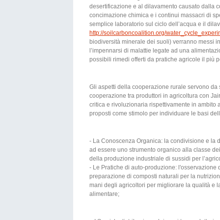
desertificazione e al dilavamento causato dalla 
concimazione chimica e i continui massacri di spec
semplice laboratorio sul ciclo dell’acqua e il di
http://soilcarboncoalition.org/water_cycle_exper
biodiversità minerale dei suoli) verranno messi in 
l’impennarsi di malattie legate ad una alimentazio
possibili rimedi offerti da pratiche agricole il più
Gli aspetti della cooperazione rurale servono da 
cooperazione tra produttori in agricoltura con Ja
critica e rivoluzionaria rispettivamente in ambit
proposti come stimolo per individuare le basi del
- La Conoscenza Organica: la condivisione e la
ad essere uno strumento organico alla classe dei 
della produzione industriale di sussidi per l’agric
- Le Pratiche di auto-produzione: l'osservazione 
preparazione di composti naturali per la nutrizion
mani degli agricoltori per migliorare la qualità e l
alimentare;