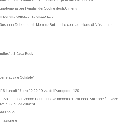
ratico di formazione sull’Agricoltura Rigenerativa e Solidale
matografia per l’Analisi dei Suoli e degli Alimenti
ori per una conoscenza orizzontale
, Susanna Debenedetti, Memmo Buttinelli e con l’adesione di Máshumus,
indios” ed. Jaca Book
generativa e Solidale”
116 Lunedì 16 ore 10:30-19 via dell'Aeroporto, 129
 e Solidale nel Mondo Per un nuovo modello di sviluppo: Solidarietà invece
iva di Suoli ed Alimenti
Vasapollo:
ormazione e