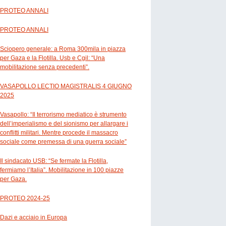
PROTEO ANNALI
PROTEO ANNALI
Sciopero generale: a Roma 300mila in piazza
per Gaza e la Flotilla. Usb e Cgil: “Una
mobilitazione senza precedenti”.
VASAPOLLO LECTIO MAGISTRALIS 4 GIUGNO
2025
Vasapollo: “Il terrorismo mediatico è strumento
dell’imperialismo e del sionismo per allargare i
conflitti militari. Mentre procede il massacro
sociale come premessa di una guerra sociale”
Il sindacato USB: “Se fermate la Flotilla,
fermiamo l’Italia”. Mobilitazione in 100 piazze
per Gaza.
PROTEO 2024-25
Dazi e acciaio in Europa