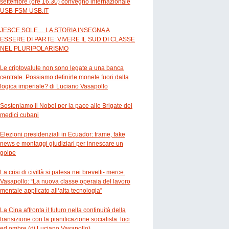
settembre (ore 16.30) convegno internazionale
USB-FSM USB.IT
JESCE SOLE… LA STORIA INSEGNA A
ESSERE DI PARTE: VIVERE IL SUD DI CLASSE
NEL PLURIPOLARISMO
Le criptovalute non sono legate a una banca
centrale. Possiamo definirle monete fuori dalla
logica imperiale? di Luciano Vasapollo
Sosteniamo il Nobel per la pace alle Brigate dei
medici cubani
Elezioni presidenziali in Ecuador: trame, fake
news e montaggi giudiziari per innescare un
golpe
La crisi di civiltà si palesa nei brevetti- merce.
Vasapollo: “La nuova classe operaia del lavoro
mentale applicato all‘alta tecnologia”
La Cina affronta il futuro nella continuità della
transizione con la pianificazione socialista: luci
ed ombre (di Luciano Vasapollo)