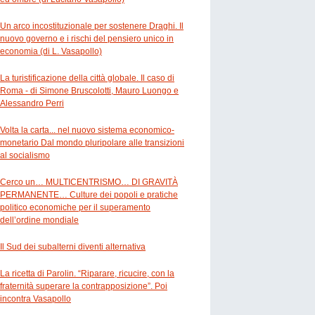
Un arco incostituzionale per sostenere Draghi. Il
nuovo governo e i rischi del pensiero unico in
economia (di L. Vasapollo)
La turistificazione della città globale. Il caso di
Roma - di Simone Bruscolotti, Mauro Luongo e
Alessandro Perri
Volta la carta... nel nuovo sistema economico-
monetario Dal mondo pluripolare alle transizioni
al socialismo
Cerco un… MULTICENTRISMO… DI GRAVITÀ
PERMANENTE… Culture dei popoli e pratiche
politico economiche per il superamento
dell’ordine mondiale
Il Sud dei subalterni diventi alternativa
La ricetta di Parolin. “Riparare, ricucire, con la
fraternità superare la contrapposizione”. Poi
incontra Vasapollo