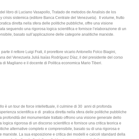
del libro di Luciano Vasapollo, Tratado de metodos de Analisis de los
 crisis sistemica (editore Banca Centrale del Venezuela). Il volume, frutto
pratica diretta nella sfera delle politiche pubbliche, offre una visione
cata seguendo una rigorosa logica scientifica e fornisce l’elaborazione di un
nsibile, basato sull’applicazione delle categorie analitiche marxiste.
parte il rettore Luigi Frati, il prorettore vicario Antonello Folco Biagini,
iana del Venezuela Juliá Isaías Rodríguez Díaz, il del presidente del corso
di Magliano e il docente di Politica economica Mario Tiberi.
lo è un tour de force intellettuale, il culmine di 30 anni di profonda
sperienza scientifica e di pratica diretta nella sfera delle politiche pubbliche
la profondità del monumentale trattato offrono una visione generale dello
logica rigorosa di un discorso scientifico e fornisce una critica teorica e
itiche alternative completo e comprensibile, basato su di una rigorosa e
 marxiste. La sua esposizione e critica dei modelli e calcoli standard della