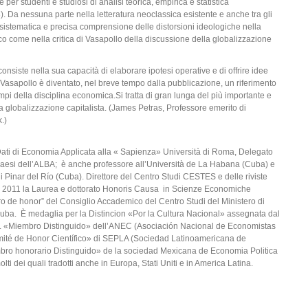
per studenti e studiosi di analisi teorica, empirica e statistica
3). Da nessuna parte nella letteratura neoclassica esistente e anche tra gli
da, sistematica e precisa comprensione delle distorsioni ideologiche nella
o come nella critica di Vasapollo della discussione della globalizzazione
consiste nella sua capacità di elaborare ipotesi operative e di offrire idee
no Vasapollo è diventato, nel breve tempo dalla pubblicazione, un riferimento
mpi della disciplina economica.Si tratta di gran lunga del più importante e
 globalizzazione capitalista. (James Petras, Professore emerito di
.)
Dati di Economia Applicata alla « Sapienza» Università di Roma, Delegato
i Paesi dell’ALBA; è anche professore all’Università de La Habana (Cuba) e
Pinar del Río (Cuba). Direttore del Centro Studi CESTES e delle riviste
011 la Laurea e dottorato Honoris Causa in Scienze Economiche
ro de honor” del Consiglio Accademico del Centro Studi del Ministero di
uba. È medaglia per la Distincion «Por la Cultura Nacional» assegnata dal
ba. «Miembro Distinguido» dell’ANEC (Asociación Nacional de Economistas
ité de Honor Científico» di SEPLA (Sociedad Latinoamericana de
mbro honorario Distinguido» de la sociedad Mexicana de Economia Politica
lti dei quali tradotti anche in Europa, Stati Uniti e in America Latina.