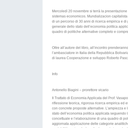
Mercoledì 20 novembre si terrà la presentazione 
sistemas economicos. Mundializacion capitalista y
di un percorso di 30 anni di ricerca empirica e di 
generale dello stato dell’economia politica appli
quadro di politiche alternative completo e compre
Oltre all’autore del libro, all’incontro prenderanno 
l’ambasciatore in Italia della Repubblica Bolivar
di laurea Cooperazione e sviluppo Roberto Pasca 
Info
Antonello Biagini – prorettore vicario
Il Trattato di Economia Applicata del Prof. Vasapol
riflessione teorica, rigorosa ricerca empirica ed e
con concrete proposte alternative. L’ampiezza e 
stato dell’economia politica applicata seguendo la 
concettuale e l’elaborazione di una quadro di pol
aggiornata applicazione delle categorie analitiche