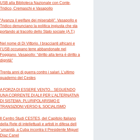
USB alla Biblioteca Nazionale con Conte,
Tridico, Cremaschi e Vasapollo
“Avanza il welfare dei miserabili”. Vasapollo e
Tridico denunciano la politica ingiusta che sta
portando al tracollo dello Stato sociale (A.T.)
Nel nome di Di Vittorio. I braccianti africani e
l’USB occupano terre abbandonate nel
Foggiano. Vasapollo: “diritto alla terra è diritto a
dignità”
Trenta anni di guerra contro i salari. L’ultimo
quaderno del Cestes
A FORZA DI ESSERE VENTO... SEGUENDO
UNA CORRENTE DI ALI! PER L’ALTERNATIVA
DI SISTEMA: PLURIPOLARISMO E
TRANSIZIONI VERSO IL SOCIALISMO
Il Centro Studi CESTES, del Capitolo Italiano
della Rete di intellettuali e artisti in difesa dell
‘umanità, a Cuba incontra il Presidente Miguel
Diaz Canel