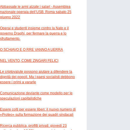
Abbassate le armi alzate i salari - Assemblea
nazionale operaia dell’USB. Roma sabato 25
giugno 2022
Operai e studenti insieme contro la Nato e il
governo Draghi, per fermare la guerra e lo
sfruttamento.
O SCHIAVO E O RRE VANNO A UERRA
NEL VENTO, COME ZINGARI FELICI
Le criptovalute possono aiutare a difendere la
dignità dei popoli. Ma i paesi socialisti debbono
essere i primi a vararle
Comunicazione deviante come modello per le
speculazioni capitalistiche
Essere colti per essere liberi: il nuovo numero di
«Proteo» sulla formazione dei quadri sindacali
Ricerca pubblica, profitti privati: giovedì 23