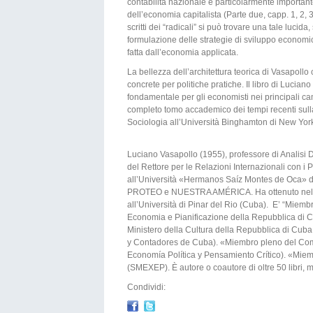
contabilità nazionale è particolarmente importante 
dell’economia capitalista (Parte due, capp. 1, 2, 
scritti dei “radicali” si può trovare una tale luci
formulazione delle strategie di sviluppo economic
fatta dall’economia applicata.
La bellezza dell’architettura teorica di Vasapollo 
concrete per politiche pratiche. Il libro di Lucia
fondamentale per gli economisti nei principali ca
completo tomo accademico dei tempi recenti sulla
Sociologia all’Università Binghamton di New York
Luciano Vasapollo (1955), professore di Analisi 
del Rettore per le Relazioni Internazionali con 
all’Università «Hermanos Saíz Montes de Oca» di 
PROTEO e NUESTRA AMÉRICA. Ha ottenuto nel 2
all’Università di Pinar del Rio (Cuba). E’ “Miemb
Economia e Pianificazione della Repubblica di C
Ministero della Cultura della Repubblica di Cu
y Contadores de Cuba). «Miembro pleno del Com
Economía Política y Pensamiento Crítico). «Mie
(SMEXEP). È autore o coautore di oltre 50 libri, mo
Condividi: