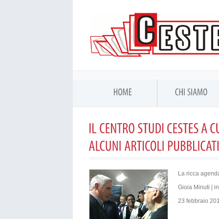
La ricca agend
Gioia Minuti |
23 febbraio 20