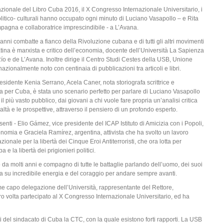
azionale del Libro Cuba 2016, il X Congresso Internazionale Universitario, i
politico- culturali hanno occupato ogni minuto di Luciano Vasapollo – e Rita
pagna e collaboratrice imprescindibile - a L’Avana.
nni combatte a fianco della Rivoluzione cubana e di tutti gli altri movimenti
atina è marxista e critico dell’economia, docente dell’Università La Sapienza
Río e de L’Avana. Inoltre dirige il Centro Studi Cestes della USB, Unione
azionalmente noto con centinaia di pubblicazioni tra articoli e libri.
esidente Kenia Serrano, Acela Caner, nota storiografa scrittrice e
a per Cuba, è stata uno scenario perfetto per parlare di Luciano Vasapollo
l più vasto pubblico, dai giovani a chi vuole fare propria un’analisi critica
ealtà e le prospettive, attraverso il pensiero di un profondo esperto.
enti - Elio Gámez, vice presidente del ICAP Istituto di Amicizia con i Popoli,
mia e Graciela Ramírez, argentina, attivista che ha svolto un lavoro
onale per la libertà dei Cinque Eroi Antiterroristi, che ora lotta per
 la libertà dei prigionieri politici.
da molti anni e compagno di tutte le battaglie parlando dell’uomo, dei suoi
 della su incredibile energia e del coraggio per andare sempre avanti.
 capo delegazione dell’Università, rappresentante del Rettore,
 volta partecipato al X Congresso Internazionale Universitario, ed ha
 del sindacato di Cuba la CTC, con la quale esistono forti rapporti. La USB