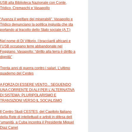
USB alla Biblioteca Nazionale con Conte,
Tridico, Cremaschi e Vasapollo
“Avanza il welfare dei miserabili”. Vasapollo e
Tridico denunciano la politica ingiusta che sta
portando al tracollo dello Stato sociale (A.T.)
Nel nome di Di Vittorio. I braccianti africani e
l’USB occupano terre abbandonate nel
Foggiano. Vasapollo: “diritto alla terra è diritto a
dignità”
Trenta anni di guerra contro i salari. L’ultimo
quaderno del Cestes
A FORZA DI ESSERE VENTO... SEGUENDO
UNA CORRENTE DI ALI! PER L’ALTERNATIVA
DI SISTEMA: PLURIPOLARISMO E
TRANSIZIONI VERSO IL SOCIALISMO
Il Centro Studi CESTES, del Capitolo Italiano
della Rete di intellettuali e artisti in difesa dell
‘umanità, a Cuba incontra il Presidente Miguel
Diaz Canel