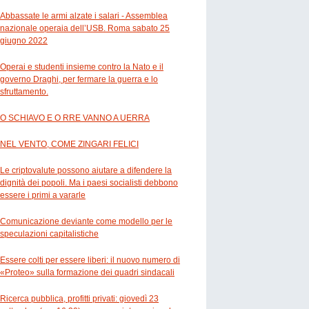
Abbassate le armi alzate i salari - Assemblea
nazionale operaia dell’USB. Roma sabato 25
giugno 2022
Operai e studenti insieme contro la Nato e il
governo Draghi, per fermare la guerra e lo
sfruttamento.
O SCHIAVO E O RRE VANNO A UERRA
NEL VENTO, COME ZINGARI FELICI
Le criptovalute possono aiutare a difendere la
dignità dei popoli. Ma i paesi socialisti debbono
essere i primi a vararle
Comunicazione deviante come modello per le
speculazioni capitalistiche
Essere colti per essere liberi: il nuovo numero di
«Proteo» sulla formazione dei quadri sindacali
Ricerca pubblica, profitti privati: giovedì 23