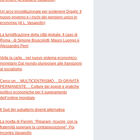
Un arco incostituzionale per sostenere Draghi. Il
nuovo governo e i rischi del pensiero unico in
economia (di L. Vasapollo)
La turistificazione della città globale. Il caso di
Roma - di Simone Bruscolotti, Mauro Luongo e
Alessandro Perri
Volta la carta... nel nuovo sistema economico-
monetario Dal mondo pluripolare alle transizioni
al socialismo
Cerco un… MULTICENTRISMO… DI GRAVITÀ
PERMANENTE… Culture dei popoli e pratiche
politico economiche per il superamento
dell’ordine mondiale
Il Sud dei subalterni diventi alternativa
La ricetta di Parolin. “Riparare, ricucire, con la
fraternità superare la contrapposizione”. Poi
incontra Vasapollo