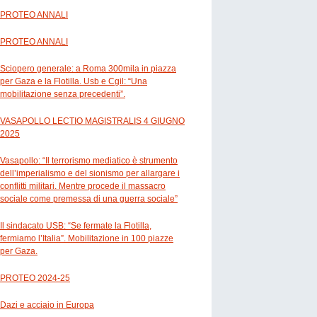
PROTEO ANNALI
PROTEO ANNALI
Sciopero generale: a Roma 300mila in piazza
per Gaza e la Flotilla. Usb e Cgil: “Una
mobilitazione senza precedenti”.
VASAPOLLO LECTIO MAGISTRALIS 4 GIUGNO
2025
Vasapollo: “Il terrorismo mediatico è strumento
dell’imperialismo e del sionismo per allargare i
conflitti militari. Mentre procede il massacro
sociale come premessa di una guerra sociale”
Il sindacato USB: “Se fermate la Flotilla,
fermiamo l’Italia”. Mobilitazione in 100 piazze
per Gaza.
PROTEO 2024-25
Dazi e acciaio in Europa