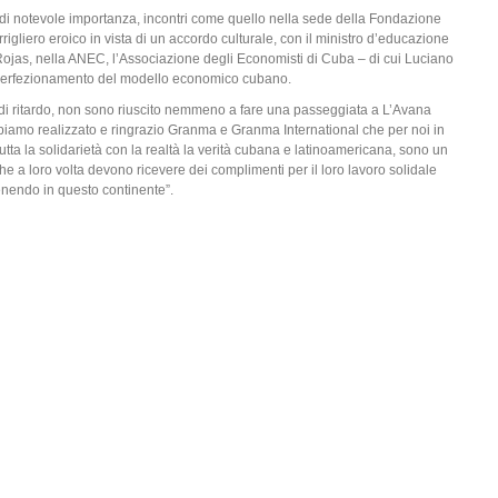
i di notevole importanza, incontri come quello nella sede della Fondazione
gliero eroico in vista di un accordo culturale, con il ministro d’educazione
 Rojas, nella ANEC, l’Associazione degli Economisti di Cuba – di cui Luciano
perfezionamento del modello economico cubano.
i di ritardo, non sono riuscito nemmeno a fare una passeggiata a L’Avana
bbiamo realizzato e ringrazio Granma e Granma International che per noi in
ta la solidarietà con la realtà la verità cubana e latinoamericana, sono un
, che a loro volta devono ricevere dei complimenti per il loro lavoro solidale
enendo in questo continente”.