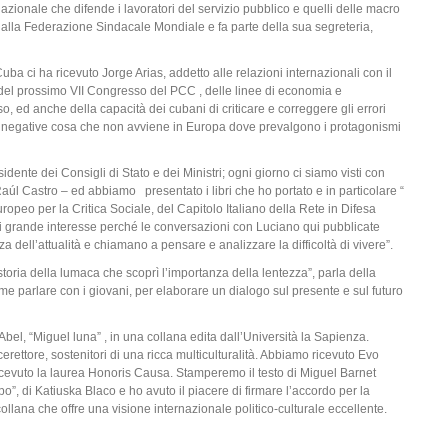
azionale che difende i lavoratori del servizio pubblico e quelli delle macro
ta alla Federazione Sindacale Mondiale e fa parte della sua segreteria,
a ci ha ricevuto Jorge Arias, addetto alle relazioni internazionali con il
del prossimo VII Congresso del PCC , delle linee di economia e
, ed anche della capacità dei cubani di criticare e correggere gli errori
 e negative cosa che non avviene in Europa dove prevalgono i protagonismi
ente dei Consigli di Stato e dei Ministri; ogni giorno ci siamo visti con
úl Castro – ed abbiamo presentato i libri che ho portato e in particolare “
ropeo per la Critica Sociale, del Capitolo Italiano della Rete in Difesa
di grande interesse perché le conversazioni con Luciano qui pubblicate
a dell’attualità e chiamano a pensare e analizzare la difficoltà di vivere”.
toria della lumaca che scoprì l’importanza della lentezza”, parla della
e parlare con i giovani, per elaborare un dialogo sul presente e sul futuro
Abel, “Miguel luna” , in una collana edita dall’Università la Sapienza.
erettore, sostenitori di una ricca multiculturalità. Abbiamo ricevuto Evo
icevuto la laurea Honoris Causa. Stamperemo il testo di Miguel Barnet
po”, di Katiuska Blaco e ho avuto il piacere di firmare l’accordo per la
ollana che offre una visione internazionale politico-culturale eccellente.