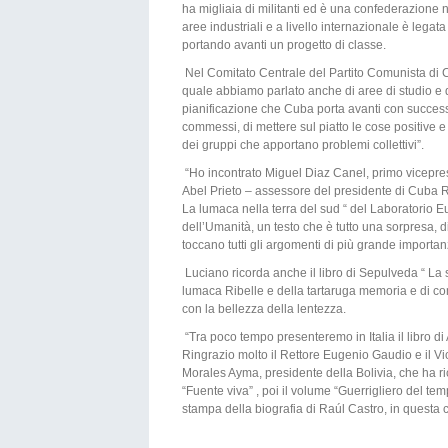
ha migliaia di militanti ed è una confederazione n
aree industriali e a livello internazionale è lega
portando avanti un progetto di classe.
Nel Comitato Centrale del Partito Comunista di Cub
quale abbiamo parlato anche di aree di studio e 
pianificazione che Cuba porta avanti con successo
commessi, di mettere sul piatto le cose positive
dei gruppi che apportano problemi collettivi”.
“Ho incontrato Miguel Diaz Canel, primo vicepresid
Abel Prieto – assessore del presidente di Cuba Ra
La lumaca nella terra del sud “ del Laboratorio Eu
dell’Umanità, un testo che è tutto una sorpresa, 
toccano tutti gli argomenti di più grande importanz
Luciano ricorda anche il libro di Sepulveda “ La s
lumaca Ribelle e della tartaruga memoria e di com
con la bellezza della lentezza.
“Tra poco tempo presenteremo in Italia il libro di 
Ringrazio molto il Rettore Eugenio Gaudio e il Vic
Morales Ayma, presidente della Bolivia, che ha r
“Fuente viva” , poi il volume “Guerrigliero del tem
stampa della biografia di Raúl Castro, in questa c