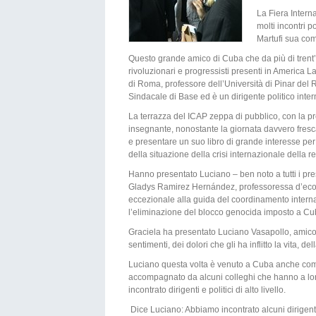
La Fiera Intern
molti incontri 
Martufi sua com
Questo grande amico di Cuba che da più di trent’a
rivoluzionari e progressisti presenti in America L
di Roma, professore dell’Università di Pinar del 
Sindacale di Base ed è un dirigente politico intern
La terrazza del ICAP zeppa di pubblico, con la pr
insegnante, nonostante la giornata davvero fresc
e presentare un suo libro di grande interesse per i
della situazione della crisi internazionale della r
Hanno presentato Luciano – ben noto a tutti i pres
Gladys Ramirez Hernández, professoressa d’econo
eccezionale alla guida del coordinamento internazi
l’eliminazione del blocco genocida imposto a Cuba e
Graciela ha presentato Luciano Vasapollo, amico 
sentimenti, dei dolori che gli ha inflitto la vita,
Luciano questa volta è venuto a Cuba anche come
accompagnato da alcuni colleghi che hanno a loro
incontrato dirigenti e politici di alto livello.
Dice Luciano: Abbiamo incontrato alcuni dirigenti