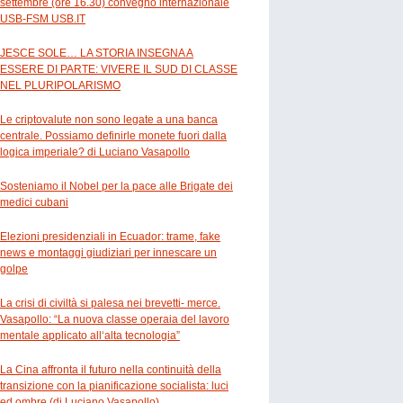
settembre (ore 16.30) convegno internazionale
USB-FSM USB.IT
JESCE SOLE… LA STORIA INSEGNA A
ESSERE DI PARTE: VIVERE IL SUD DI CLASSE
NEL PLURIPOLARISMO
Le criptovalute non sono legate a una banca
centrale. Possiamo definirle monete fuori dalla
logica imperiale? di Luciano Vasapollo
Sosteniamo il Nobel per la pace alle Brigate dei
medici cubani
Elezioni presidenziali in Ecuador: trame, fake
news e montaggi giudiziari per innescare un
golpe
La crisi di civiltà si palesa nei brevetti- merce.
Vasapollo: “La nuova classe operaia del lavoro
mentale applicato all‘alta tecnologia”
La Cina affronta il futuro nella continuità della
transizione con la pianificazione socialista: luci
ed ombre (di Luciano Vasapollo)