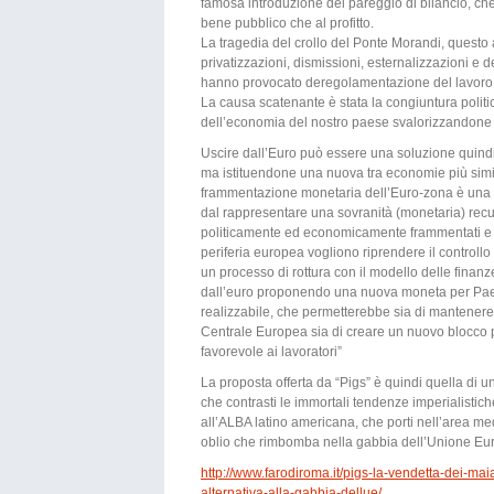
famosa introduzione del pareggio di bilancio, che
bene pubblico che al profitto.
La tragedia del crollo del Ponte Morandi, questo
privatizzazioni, dismissioni, esternalizzazioni e 
hanno provocato deregolamentazione del lavoro e 
La causa scatenante è stata la congiuntura polit
dell’economia del nostro paese svalorizzandone l
Uscire dall’Euro può essere una soluzione quindi
ma istituendone una nuova tra economie più simili
frammentazione monetaria dell’Euro-zona è una po
dal rappresentare una sovranità (monetaria) recu
politicamente ed economicamente frammentati e di
periferia europea vogliono riprendere il controllo
un processo di rottura con il modello delle finan
dall’euro proponendo una nuova moneta per Paesi 
realizzabile, che permetterebbe sia di mantenere
Centrale Europea sia di creare un nuovo blocco p
favorevole ai lavoratori”
La proposta offerta da “Pigs” è quindi quella di 
che contrasti le immortali tendenze imperialistic
all’ALBA latino americana, che porti nell’area med
oblio che rimbomba nella gabbia dell’Unione Eu
http://www.farodiroma.it/pigs-la-vendetta-dei-ma
alternativa-alla-gabbia-dellue/