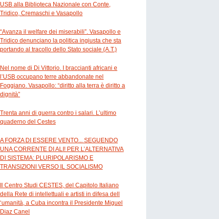
USB alla Biblioteca Nazionale con Conte,
Tridico, Cremaschi e Vasapollo
“Avanza il welfare dei miserabili”. Vasapollo e
Tridico denunciano la politica ingiusta che sta
portando al tracollo dello Stato sociale (A.T.)
Nel nome di Di Vittorio. I braccianti africani e
l’USB occupano terre abbandonate nel
Foggiano. Vasapollo: “diritto alla terra è diritto a
dignità”
Trenta anni di guerra contro i salari. L’ultimo
quaderno del Cestes
A FORZA DI ESSERE VENTO... SEGUENDO
UNA CORRENTE DI ALI! PER L’ALTERNATIVA
DI SISTEMA: PLURIPOLARISMO E
TRANSIZIONI VERSO IL SOCIALISMO
Il Centro Studi CESTES, del Capitolo Italiano
della Rete di intellettuali e artisti in difesa dell
‘umanità, a Cuba incontra il Presidente Miguel
Diaz Canel