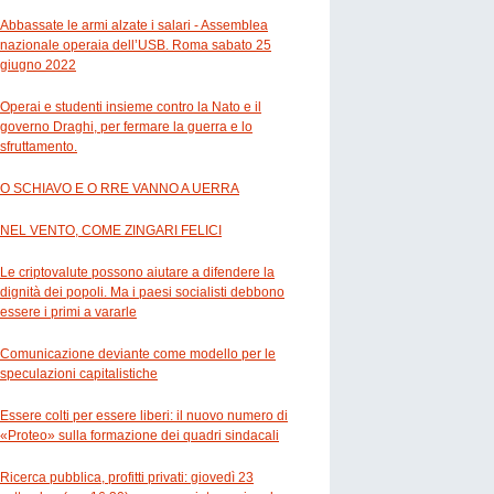
Abbassate le armi alzate i salari - Assemblea
nazionale operaia dell’USB. Roma sabato 25
giugno 2022
Operai e studenti insieme contro la Nato e il
governo Draghi, per fermare la guerra e lo
sfruttamento.
O SCHIAVO E O RRE VANNO A UERRA
NEL VENTO, COME ZINGARI FELICI
Le criptovalute possono aiutare a difendere la
dignità dei popoli. Ma i paesi socialisti debbono
essere i primi a vararle
Comunicazione deviante come modello per le
speculazioni capitalistiche
Essere colti per essere liberi: il nuovo numero di
«Proteo» sulla formazione dei quadri sindacali
Ricerca pubblica, profitti privati: giovedì 23