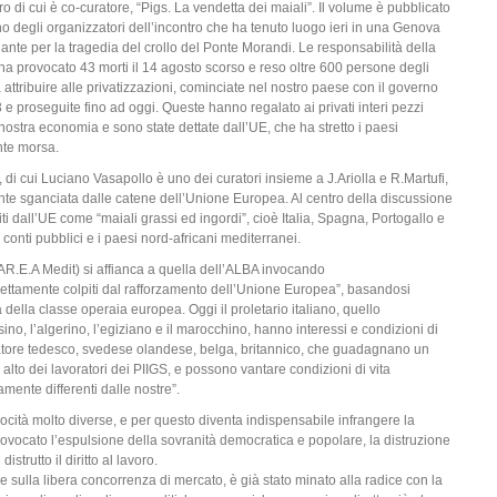
bro di cui è co-curatore, “Pigs. La vendetta dei maiali”. Il volume è pubblicato
o degli organizzatori dell’incontro che ha tenuto luogo ieri in una Genova
nte per la tragedia del crollo del Ponte Morandi. Le responsabilità della
 ha provocato 43 morti il 14 agosto scorso e reso oltre 600 persone degli
a attribuire alle privatizzazioni, cominciate nel nostro paese con il governo
e proseguite fino ad oggi. Queste hanno regalato ai privati interi pezzi
 nostra economia e sono state dettate dall’UE, che ha stretto i paesi
nte morsa.
 di cui Luciano Vasapollo è uno dei curatori insieme a J.Ariolla e R.Martufi,
te sganciata dalle catene dell’Unione Europea. Al centro della discussione
iti dall’UE come “maiali grassi ed ingordi”, cioè Italia, Spagna, Portogallo e
 conti pubblici e i paesi nord-africani mediterranei.
R.E.A Medit) si affianca a quella dell’ALBA invocando
rettamente colpiti dal rafforzamento dell’Unione Europea”, basandosi
à della classe operaia europea. Oggi il proletario italiano, quello
ino, l’algerino, l’egiziano e il marocchino, hanno interessi e condizioni di
ratore tedesco, svedese olandese, belga, britannico, che guadagnano un
alto dei lavoratori dei PIIGS, e possono vantare condizioni di vita
ente differenti dalle nostre”.
ità molto diverse, e per questo diventa indispensabile infrangere la
ovocato l’espulsione della sovranità democratica e popolare, la distruzione
istrutto il diritto al lavoro.
le sulla libera concorrenza di mercato, è già stato minato alla radice con la