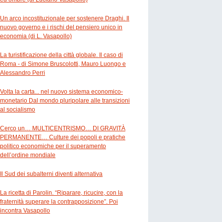
Un arco incostituzionale per sostenere Draghi. Il
nuovo governo e i rischi del pensiero unico in
economia (di L. Vasapollo)
La turistificazione della città globale. Il caso di
Roma - di Simone Bruscolotti, Mauro Luongo e
Alessandro Perri
Volta la carta... nel nuovo sistema economico-
monetario Dal mondo pluripolare alle transizioni
al socialismo
Cerco un… MULTICENTRISMO… DI GRAVITÀ
PERMANENTE… Culture dei popoli e pratiche
politico economiche per il superamento
dell’ordine mondiale
Il Sud dei subalterni diventi alternativa
La ricetta di Parolin. “Riparare, ricucire, con la
fraternità superare la contrapposizione”. Poi
incontra Vasapollo