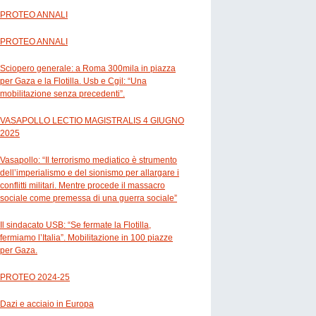
PROTEO ANNALI
PROTEO ANNALI
Sciopero generale: a Roma 300mila in piazza
per Gaza e la Flotilla. Usb e Cgil: “Una
mobilitazione senza precedenti”.
VASAPOLLO LECTIO MAGISTRALIS 4 GIUGNO
2025
Vasapollo: “Il terrorismo mediatico è strumento
dell’imperialismo e del sionismo per allargare i
conflitti militari. Mentre procede il massacro
sociale come premessa di una guerra sociale”
Il sindacato USB: “Se fermate la Flotilla,
fermiamo l’Italia”. Mobilitazione in 100 piazze
per Gaza.
PROTEO 2024-25
Dazi e acciaio in Europa