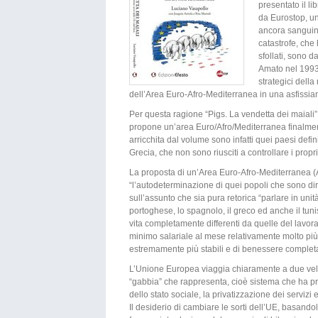
presentato il li
da Eurostop, un
ancora sanguina
catastrofe, che
sfollati, sono d
Amato nel 1993 
strategici della
dell’Area Euro-Afro-Mediterranea in una asfissia
Per questa ragione “Pigs. La vendetta dei maiali”,
propone un’area Euro/Afro/Mediterranea finalmen
arricchita dal volume sono infatti quei paesi defin
Grecia, che non sono riusciti a controllare i propri
La proposta di un’Area Euro-Afro-Mediterranea (A
“l’autodeterminazione di quei popoli che sono di
sull’assunto che sia pura retorica “parlare in unit
portoghese, lo spagnolo, il greco ed anche il tunis
vita completamente differenti da quelle del lavo
minimo salariale al mese relativamente molto più 
estremamente più stabili e di benessere completam
L’Unione Europea viaggia chiaramente a due veloc
“gabbia” che rappresenta, cioè sistema che ha pr
dello stato sociale, la privatizzazione dei servizi e d
Il desiderio di cambiare le sorti dell’UE, basando