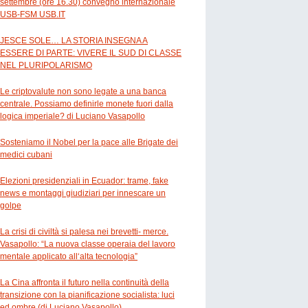
settembre (ore 16.30) convegno internazionale
USB-FSM USB.IT
JESCE SOLE… LA STORIA INSEGNA A
ESSERE DI PARTE: VIVERE IL SUD DI CLASSE
NEL PLURIPOLARISMO
Le criptovalute non sono legate a una banca
centrale. Possiamo definirle monete fuori dalla
logica imperiale? di Luciano Vasapollo
Sosteniamo il Nobel per la pace alle Brigate dei
medici cubani
Elezioni presidenziali in Ecuador: trame, fake
news e montaggi giudiziari per innescare un
golpe
La crisi di civiltà si palesa nei brevetti- merce.
Vasapollo: “La nuova classe operaia del lavoro
mentale applicato all‘alta tecnologia”
La Cina affronta il futuro nella continuità della
transizione con la pianificazione socialista: luci
ed ombre (di Luciano Vasapollo)