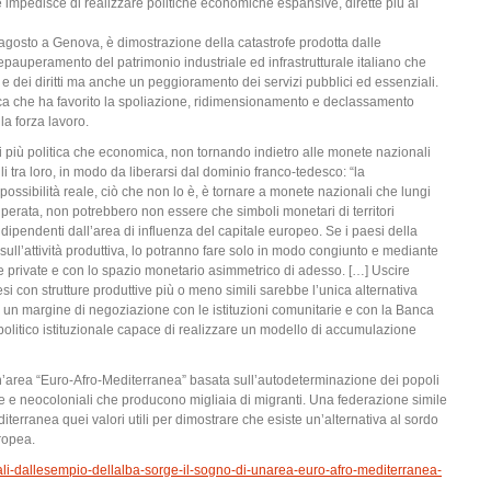
 impedisce di realizzare politiche economiche espansive, dirette più al
 agosto a Genova, è dimostrazione della catastrofe prodotta dalle
depauperamento del patrimonio industriale ed infrastrutturale italiano che
dei diritti ma anche un peggioramento dei servizi pubblici ed essenziali.
ica che ha favorito la spoliazione, ridimensionamento e declassamento
a forza lavoro.
 più politica che economica, non tornando indietro alle monete nazionali
 tra loro, in modo da liberarsi dal dominio franco-tedesco: “la
ssibilità reale, ciò che non lo è, è tornare a monete nazionali che lungi
perata, non potrebbero non essere che simboli monetari di territori
pendenti dall’area di influenza del capitale europeo. Se i paesi della
 sull’attività produttiva, lo potranno fare solo in modo congiunto e mediante
ze private e con lo spazio monetario asimmetrico di adesso. […] Uscire
con strutture produttive più o meno simili sarebbe l’unica alternativa
 un margine di negoziazione con le istituzioni comunitarie e con la Banca
olitico istituzionale capace di realizzare un modello di accumulazione
un’area “Euro-Afro-Mediterranea” basata sull’autodeterminazione dei popoli
he e neocoloniali che producono migliaia di migranti. Una federazione simile
iterranea quei valori utili per dimostrare che esiste un’alternativa al sordo
ropea.
iali-dallesempio-dellalba-sorge-il-sogno-di-unarea-euro-afro-mediterranea-