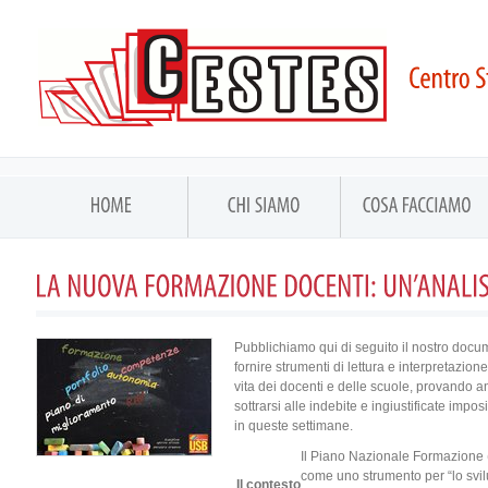
Pubblichiamo qui di seguito il nostro docum
fornire strumenti di lettura e interpretazio
vita dei docenti e delle scuole, provando a
sottrarsi alle indebite e ingiustificate impo
in queste settimane.
Il Piano Nazionale Formazione (d
come uno strumento per “lo svil
Il contesto