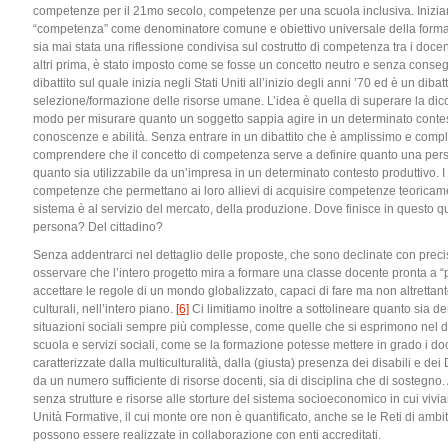
competenze per il 21mo secolo, competenze per una scuola inclusiva. Iniziamo
“competenza” come denominatore comune e obiettivo universale della formaz
sia mai stata una riflessione condivisa sul costrutto di competenza tra i doce
altri prima, è stato imposto come se fosse un concetto neutro e senza conse
dibattito sul quale inizia negli Stati Uniti all’inizio degli anni ’70 ed è un diba
selezione/formazione delle risorse umane. L’idea è quella di superare la di
modo per misurare quanto un soggetto sappia agire in un determinato contest
conoscenze e abilità. Senza entrare in un dibattito che è amplissimo e com
comprendere che il concetto di competenza serve a definire quanto una perso
quanto sia utilizzabile da un’impresa in un determinato contesto produttivo. I
competenze che permettano ai loro allievi di acquisire competenze teoricament
sistema è al servizio del mercato, della produzione. Dove finisce in questo
persona? Del cittadino?
Senza addentrarci nel dettaglio delle proposte, che sono declinate con preci
osservare che l’intero progetto mira a formare una classe docente pronta a “pr
accettare le regole di un mondo globalizzato, capaci di fare ma non altrettant
culturali, nell’intero piano.
[6]
Ci limitiamo inoltre a sottolineare quanto sia de
situazioni sociali sempre più complesse, come quelle che si esprimono nel disa
scuola e servizi sociali, come se la formazione potesse mettere in grado i docen
caratterizzate dalla multiculturalità, dalla (giusta) presenza dei disabili e
da un numero sufficiente di risorse docenti, sia di disciplina che di sostegn
senza strutture e risorse alle storture del sistema socioeconomico in cui vivia
Unità Formative, il cui monte ore non è quantificato, anche se le Reti di amb
possono essere realizzate in collaborazione con enti accreditati.