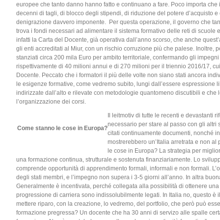
europee che tanto danno hanno fatto e continuano a fare. Poco importa che i d
decenni di tagli, di blocco degli stipendi, di riduzione del potere d’acquist
denigrazione davvero imponente. Per questa operazione, il governo che tanti f
trova i fondi necessari ad alimentare il sistema formativo delle reti di scuole
infatti la Carta del Docente, già operativa dall’anno scorso, che anche quest’
gli enti accreditati al Miur, con un rischio corruzione più che palese. Inoltre,
stanziati circa 200 mila Euro per ambito territoriale, confermando gli impegn
rispettivamente di 40 milioni annui e di 270 milioni per il triennio 2016/17, cu
Docente. Peccato che i formatori il più delle volte non siano stati ancora indi
le esigenze formative, come vedremo subito, lungi dall’essere espressione l
indirizzate dall’alto e rilevate con metodologie quantomeno discutibili e che 
l’organizzazione dei corsi.
Il leitmotiv di tutte le recenti e devastanti 
necessario per stare al passo con gli altr
Come stanno le cose in Europa?
citati continuamente documenti, nonché in
mostrerebbero un’Italia arretrata e non a
le cose in Europa? La strategia per miglio
una formazione continua, strutturale e sostenuta finanziariamente. Lo sviluppo
comprende opportunità di apprendimento formali, informali e non formali. L’ob
degli stati membri, e l’impegno non supera i 3-5 giorni all’anno. In altra buon
Generalmente è incentivata, perché collegata alla possibilità di ottenere u
progressione di carriera sono indissolubilmente legati. In Italia no, questo è
mettere riparo, con la creazione, lo vedremo, del portfolio, che però può esser
formazione pregressa? Un docente che ha 30 anni di servizo alle spalle certa