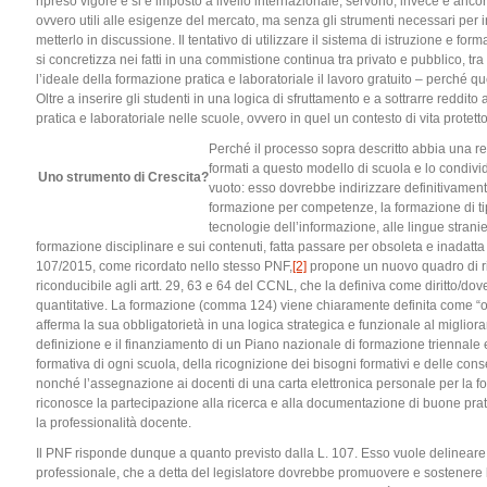
ripreso vigore e si è imposto a livello internazionale; servono, invece e ancor
ovvero utili alle esigenze del mercato, ma senza gli strumenti necessari per
metterlo in discussione. Il tentativo di utilizzare il sistema di istruzione e fo
si concretizza nei fatti in una commistione continua tra privato e pubblico, t
l’ideale della formazione pratica e laboratoriale il lavoro gratuito – perché q
Oltre a inserire gli studenti in una logica di sfruttamento e a sottrarre reddito 
pratica e laboratoriale nelle scuole, ovvero in quel un contesto di vita protett
Perché il processo sopra descritto abbia una re
formati a questo modello di scuola e lo condivi
Uno strumento di Crescita?
vuoto: esso dovrebbe indirizzare definitivamen
formazione per competenze, la formazione di tipo
tecnologie dell’informazione, alle lingue stra
formazione disciplinare e sui contenuti, fatta passare per obsoleta e inadat
107/2015, come ricordato nello stesso PNF,
[2]
propone un nuovo quadro di ri
riconducibile agli artt. 29, 63 e 64 del CCNL, che la definiva come diritto/dove
quantitative. La formazione (comma 124) viene chiaramente definita come “obb
afferma la sua obbligatorietà in una logica strategica e funzionale al miglio
definizione e il finanziamento di un Piano nazionale di formazione triennale e 
formativa di ogni scuola, della ricognizione dei bisogni formativi e delle con
nonché l’assegnazione ai docenti di una carta elettronica personale per la for
riconosce la partecipazione alla ricerca e alla documentazione di buone prati
la professionalità docente.
Il PNF risponde dunque a quanto previsto dalla L. 107. Esso vuole delineare
professionale, che a detta del legislatore dovrebbe promuovere e sostenere la c