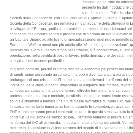
‘imposto’ da “le sfide da affront
presenta fin dall’introduzione 
sulla formazione. Politiche che
Società della Conoscenza, con i suoi corollari di Capitale Culturale, Capit
Società della Conoscenza, presentataci sin dall’apparire della Strategia di 
e sviluppo dell’Europa; quella che ci avrebbe permesso di riposizionarci nel m
continente che produce servizi e prodotti che richiedono un livello elevato d
un Capitale Umano ad alto livello di specializzazione; quel nuovo modello so
Europa del Welfare ormai non più adatta alle “sfide della globalizzazione”;
mercato del lavoro e liberato tempo per i cittadini, si è concretizzata, all’atto
popolazione, nella perdita di posti di lavoro, nella diminuzione dei salari, nell
conquistati nei decenni postbellici.
In questo contesto, perché l’Europa resti tra le economie più potenti del mond
dirigenti hanno assegnato un compito improbo e divenuto ancora più tale d
prolungarsi di una crisi da cui l’Unione stenta a risollevarsi. La riforma dei 
intenzioni delle classi dirigenti, intercettare le esigenze dell’impresa, favor
competenze adatte al mercato del lavoro, oltreché formare una forza lavoro fo
professionale, abitativa e mentale, caratteristiche queste, considerate essenz
scuola è chiamata a formare una futura classe lavoratrice di livello cultural
In questo senso tanta importanza hanno assunto le competenze trasversali,
PNF e tanta ne hanno persa i contenuti culturali. In questo senso va tutta la
contenuti, la riduzione del tempo scuola, il tentativo reiterato di ridurre a 4 
la riforma del 3+2 all’Università, l’introduzione della logica dei crediti. No
mettere in discussione la visione univoca del mondo di cui veniamo nutriti fi