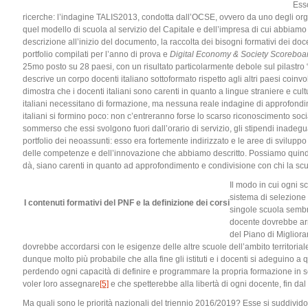
Esso
ricerche: l’indagine TALIS2013, condotta dall’OCSE, ovvero da uno degli or
quel modello di scuola al servizio del Capitale e dell’impresa di cui abbia
descrizione all’inizio del documento, la raccolta dei bisogni formativi dei doce
portfolio compilati per l’anno di prova e
Digital Economy & Society Scoreboa
25mo posto su 28 paesi, con un risultato particolarmente debole sul pilastr
descrive un corpo docenti italiano sottoformato rispetto agli altri paesi coinvolt
dimostra che i docenti italiani sono carenti in quanto a lingue straniere e cul
italiani necessitano di formazione, ma nessuna reale indagine di approfondim
italiani si formino poco: non c’entreranno forse lo scarso riconoscimento soc
sommerso che essi svolgono fuori dall’orario di servizio, gli stipendi inadeg
portfolio dei neoassunti: esso era fortemente indirizzato e le aree di sviluppo
delle competenze e dell’innovazione che abbiamo descritto. Possiamo quindi 
dà, siano carenti in quanto ad approfondimento e condivisione con chi la scuol
Il modo in cui ogni s
sistema di selezione 
I contenuti formativi del PNF e la definizione dei corsi
singole scuola semb
docente dovrebbe arm
del Piano di Miglior
dovrebbe accordarsi con le esigenze delle altre scuole dell’ambito territoria
dunque molto più probabile che alla fine gli istituti e i docenti si adeguino a 
perdendo ogni capacità di definire e programmare la propria formazione in se
voler loro assegnare
[5]
e che spetterebbe alla libertà di ogni docente, fin dal 
Ma quali sono le priorità nazionali del triennio 2016/2019? Esse si suddivido