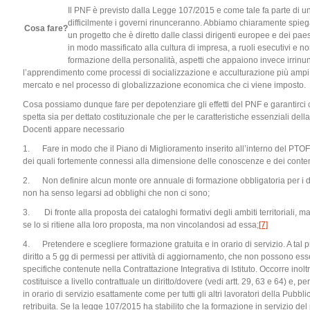
Il PNF è previsto dalla Legge 107/2015 e come tale fa parte di un
difficilmente i governi rinunceranno. Abbiamo chiaramente spiega
Cosa fare?
un progetto che è diretto dalle classi dirigenti europee e dei pae
in modo massificato alla cultura di impresa, a ruoli esecutivi e non c
formazione della personalità, aspetti che appaiono invece irrinu
l’apprendimento come processi di socializzazione e acculturazione più ampi e 
mercato e nel processo di globalizzazione economica che ci viene imposto.
Cosa possiamo dunque fare per depotenziare gli effetti del PNF e garantirci 
spetta sia per dettato costituzionale che per le caratteristiche essenziali dell
Docenti appare necessario
1. Fare in modo che il Piano di Miglioramento inserito all’interno del PTOF 
dei quali fortemente connessi alla dimensione delle conoscenze e dei contenu
2. Non definire alcun monte ore annuale di formazione obbligatoria per i d
non ha senso legarsi ad obblighi che non ci sono;
3. Di fronte alla proposta dei cataloghi formativi degli ambiti territoriali,
se lo si ritiene alla loro proposta, ma non vincolandosi ad essa;
[7]
4. Pretendere e scegliere formazione gratuita e in orario di servizio. A tal
diritto a 5 gg di permessi per attività di aggiornamento, che non possono ess
specifiche contenute nella Contrattazione Integrativa di Istituto. Occorre inolt
costituisce a livello contrattuale un diritto/dovere (vedi artt. 29, 63 e 64) e
in orario di servizio esattamente come per tutti gli altri lavoratori della Pub
retribuita. Se la legge 107/2015 ha stabilito che la formazione in servizio del 