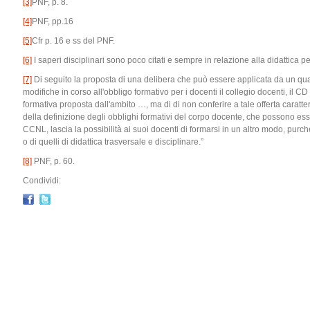
[3]
PNF, p. 8.
[4]
PNF, pp.16
[5]
Cfr p. 16 e ss del PNF.
[6]
I saperi disciplinari sono poco citati e sempre in relazione alla didattica 
[7]
Di seguito la proposta di una delibera che può essere applicata da un quals
modifiche in corso all'obbligo formativo per i docenti il collegio docenti, il CD
formativa proposta dall'ambito …, ma di di non conferire a tale offerta caratte
della definizione degli obblighi formativi del corpo docente, che possono es
CCNL, lascia la possibilità ai suoi docenti di formarsi in un altro modo, purché 
o di quelli di didattica trasversale e disciplinare.”
[8]
PNF, p. 60.
Condividi: