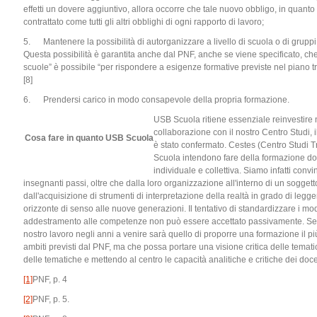
effetti un dovere aggiuntivo, allora occorre che tale nuovo obbligo, in quant
contrattato come tutti gli altri obblighi di ogni rapporto di lavoro;
5. Mantenere la possibilità di autorganizzare a livello di scuola o di gruppi
Questa possibilità è garantita anche dal PNF, anche se viene specificato, ch
scuole” è possibile “per rispondere a esigenze formative previste nel piano tr
[8]
6. Prendersi carico in modo consapevole della propria formazione.
USB Scuola ritiene essenziale reinvestire 
collaborazione con il nostro Centro Studi,
Cosa fare in quanto USB Scuola
è stato confermato. Cestes (Centro Studi 
Scuola intendono fare della formazione doce
individuale e collettiva. Siamo infatti convi
insegnanti passi, oltre che dalla loro organizzazione all'interno di un soggett
dall'acquisizione di strumenti di interpretazione della realtà in grado di legg
orizzonte di senso alle nuove generazioni. Il tentativo di standardizzare i mo
addestramento alle competenze non può essere accettato passivamente. Serve
nostro lavoro negli anni a venire sarà quello di proporre una formazione il più
ambiti previsti dal PNF, ma che possa portare una visione critica delle tema
delle tematiche e mettendo al centro le capacità analitiche e critiche dei docen
[1]
PNF, p. 4
[2]
PNF, p. 5.