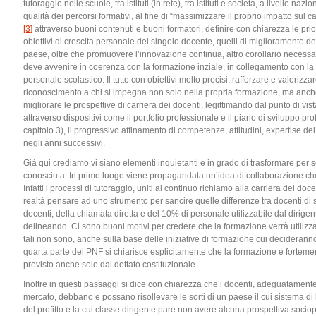
tutoraggio nelle scuole, tra istituti (in rete), tra istituti e società, a livello n
qualità dei percorsi formativi, al fine di “massimizzare il proprio impatto sul ca
[3]
attraverso buoni contenuti e buoni formatori, definire con chiarezza le pri
obiettivi di crescita personale del singolo docente, quelli di miglioramento del
paese, oltre che promuovere l’innovazione continua, altro corollario necessa
deve avvenire in coerenza con la formazione inziale, in collegamento con la f
personale scolastico. Il tutto con obiettivi molto precisi: rafforzare e valoriz
riconoscimento a chi si impegna non solo nella propria formazione, ma anche i
migliorare le prospettive di carriera dei docenti, legittimando dal punto di vist
attraverso dispositivi come il portfolio professionale e il piano di sviluppo pr
capitolo 3), il progressivo affinamento di competenze, attitudini, expertise 
negli anni successivi.
Già qui crediamo vi siano elementi inquietanti e in grado di trasformare pe
conosciuta. In primo luogo viene propagandata un’idea di collaborazione che 
Infatti i processi di tutoraggio, uniti al continuo richiamo alla carriera del doce
realtà pensare ad uno strumento per sancire quelle differenze tra docenti di s
docenti, della chiamata diretta e del 10% di personale utilizzabile dal dirige
delineando. Ci sono buoni motivi per credere che la formazione verrà utilizzat
tali non sono, anche sulla base delle iniziative di formazione cui decideran
quarta parte del PNF si chiarisce esplicitamente che la formazione è fortemen
previsto anche solo dal dettato costituzionale.
Inoltre in questi passaggi si dice con chiarezza che i docenti, adeguatament
mercato, debbano e possano risollevare le sorti di un paese il cui sistema di 
del profitto e la cui classe dirigente pare non avere alcuna prospettiva sociopo