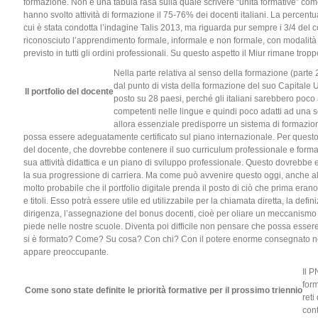
formazione. Non è una tabula rasa sulla quale scrivere “unità formative” come 
hanno svolto attività di formazione il 75-76% dei docenti italiani. La percentua
cui è stata condotta l’indagine Talis 2013, ma riguarda pur sempre i 3/4 del
riconosciuto l’apprendimento formale, informale e non formale, con modalità d
previsto in tutti gli ordini professionali. Su questo aspetto il Miur rimane tro
Nella parte relativa al senso della formazione (parte 2
dal punto di vista della formazione del suo Capitale
Il portfolio del docente
posto su 28 paesi, perché gli italiani sarebbero poco
competenti nelle lingue e quindi poco adatti ad una s
allora essenziale predisporre un sistema di formazio
possa essere adeguatamente certificato sul piano internazionale. Per questo v
del docente, che dovrebbe contenere il suo curriculum professionale e forma
sua attività didattica e un piano di sviluppo professionale. Questo dovrebbe 
la sua progressione di carriera. Ma come può avvenire questo oggi, anche all
molto probabile che il portfolio digitale prenda il posto di ciò che prima erano 
e titoli. Esso potrà essere utile ed utilizzabile per la chiamata diretta, la defi
dirigenza, l’assegnazione del bonus docenti, cioè per oliare un meccanismo
piede nelle nostre scuole. Diventa poi difficile non pensare che possa esser
si è formato? Come? Su cosa? Con chi? Con il potere enorme consegnato nell
appare preoccupante.
Il 
form
Come sono state definite le priorità formative per il prossimo triennio
reti
cont