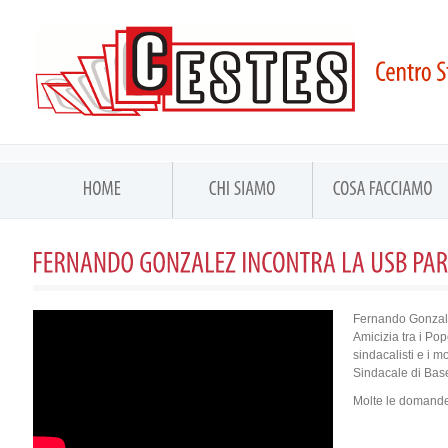
Fernando Gonzalez
Amicizia tra i Pop
sindacalisti e i 
Sindacale di Base
Molte le domande 