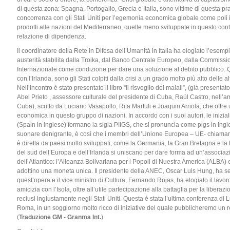
di questa zona: Spagna, Portogallo, Grecia e Italia, sono vittime di questa pr
concorrenza con gli Stati Uniti per l’egemonia economica globale come poli im
prodotti alle nazioni del Mediterraneo, quelle meno sviluppate in questo con
relazione di dipendenza.
Il coordinatore della Rete in Difesa dell’Umanità in Italia ha elogiato l’esempi
austerità stabilita dalla Troika, dal Banco Centrale Europeo, dalla Commis
Internazionale come condizione per dare una soluzione al debito pubblico. Q
con l’Irlanda, sono gli Stati colpiti dalla crisi a un grado molto più alto dell
Nell’incontro è stato presentato il libro “Il risveglio dei maiali”, (già prese
Abel Prieto , assessore culturale del presidente di Cuba, Raúl Castro, nell’am
Cuba), scritto da Luciano Vasapollo, Rita Martufi e Joaquin Arriola, che offre u
economica in questo gruppo di nazioni. In accordo con i suoi autori, le iniziali
(Spain in inglese) formano la sigla PIIGS, che si pronuncia come pigs in ingl
suonare denigrante, è così che i membri dell’Unione Europea – UE- chiama
è diretta da paesi molto sviluppati, come la Germania, la Gran Bretagna e la 
del sud dell’Europa e dell’Irlanda si uniscano per dare forma ad un’associazio
dell’Atlantico: l’Alleanza Bolivariana per i Popoli di Nuestra America (ALBA
adottino una moneta unica. Il presidente della ANEC, Oscar Luis Hung, ha s
quest’opera e il vice ministro di Cultura, Fernando Rojas, ha elogiato il lavo
amicizia con l’Isola, oltre all’utile partecipazione alla battaglia per la libera
reclusi ingiustamente negli Stati Uniti. Questa è stata l’ultima conferenza d
Roma, in un soggiorno molto ricco di iniziative del quale pubblicheremo un r
(
Traduzione GM - Granma Int.
)